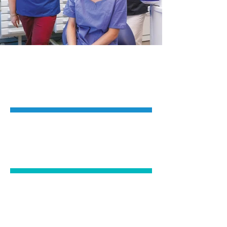
PEDODONZIA
ORTODONZIA
ODONTOIATRIA
ESTESICA
CHIRURGIA ORALE
IMPLANTOLO
GIA