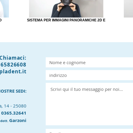
O
SISTEMA PER IMMAGINI PANORAMICHE 2D E
Chiamaci:
365826608
pladent.it
NOSTRE SEDI:
a, 14 - 25080
. 0365.32641
a
Garzoni
dott.