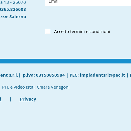
va 13 - 25070
 0365.826608
a
Salerno
dott.
Accetto termini e condizioni
 s.r.l.| p.iva: 03150850984
|
PEC:
impladentsrl@pec.it
|
 PH. e video istit.: Chiara Venegoni
i
|
Privacy