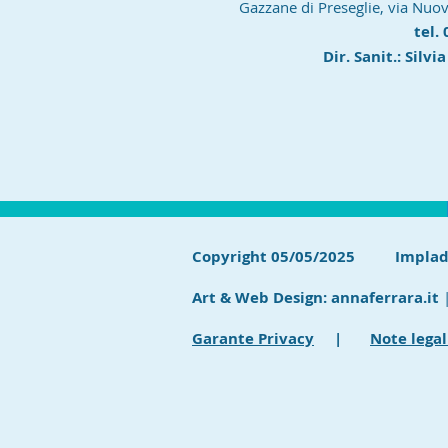
Gazzane di Preseglie, via Nuo
tel.
Dir. Sanit.: Silvi
Copyright 05/05/2025 Impladent
Art & Web Design:
annaferrara.it
|
Garante Privacy
|
Note legal