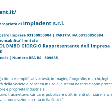
nt.it/
Impladent s.r.l.
 proprietà di
egistro Imprese 03150850984 | PARTITA IVA 03150850984
ponsabilita' limitata
COLOMBO GIORGIO Rappresentante dell'Impresa
00
ec.it
| Numero REA BS - 509635
o (a titolo esemplificativo: testi, immagini, fotografie, marchi, logh
tà della Società o concessi in uso alla stessa da terzi e sono prote
tore e proprietà industriale.
ire, trasmettere, caricare, pubblicare o altrimenti utilizzare, anch
a autorizzazione scritta della Società.